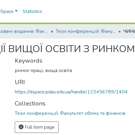
 DSpace
Statistics
Друковані видання. Факультет обліку та фінансів
Тези конференцій. Факультет обліку та фінансів
Ї ВИЩОЇ ОСВІТИ З РИНКОМ
Keywords
ринок праці, вища освіта
URI
https://dspace.pdau.edu.ua/handle/123456789/1404
Collections
Тези конференцій. Факультет обліку та фінансів
Full item page