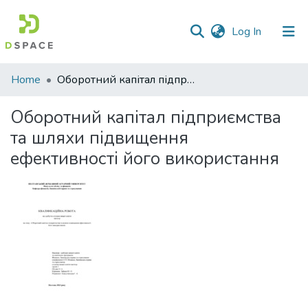
(current)
Log In
Communities
Home
Оборотний капітал підприємства та шляхи підвищення ефективності його використання
&
Collections
Оборотний капітал підприємства
та шляхи підвищення
All of DSpace
ефективності його використання
Statistics