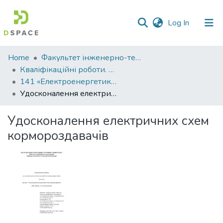
(current)
Log In
Communities
Home
Факультет інженерно-технологічний
&
Кваліфікаційні роботи. Факультет інженерно-технологічний
Collections
141 «Електроенергетика, електротехніка та електромеханіка» - Бакалаври 2024-2025
Удосконалення електричних схем кормороздавачів
All of DSpace
Удосконалення електричних схем
Statistics
кормороздавачів