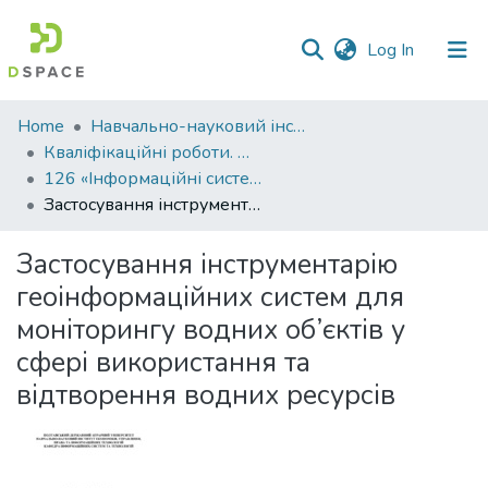
(current)
Log In
Communities
Home
Навчально-науковий інститут економіки, управління, права та інформаційних технологій
&
Кваліфікаційні роботи. ННІ економіки, управління, права та ІТ
Collections
126 «Інформаційні системи та технології» - Бакалаври 2023-2024
Застосування інструментарію геоінформаційних систем для моніторингу водних об’єктів у сфері використання та відтворення водних ресурсів
All of DSpace
Застосування інструментарію
Statistics
геоінформаційних систем для
моніторингу водних об’єктів у
сфері використання та
відтворення водних ресурсів