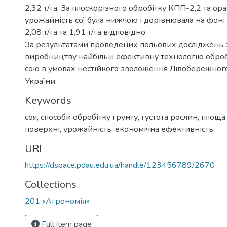
2,32 т/га. За плоскорізного обробітку КПП-2,2 та о
урожайність сої була нижчою і дорівнювала на фон
2,08 т/га та 1,91 т/га відповідно.
За результатами проведених польових досліджень
виробництву найбільш ефективну технологію обробі
сою в умовах нестійкого зволоження Лівобережного
України.
Keywords
соя, способи обробітку грунту, густота рослин, площа
поверхні, урожайність, економічна ефективність.
URI
https://dspace.pdau.edu.ua/handle/123456789/2670
Collections
201 «Агрономія»
Full item page