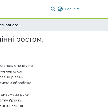
Log In
Ефективність основного обробітку грунту в управлінні ростом, розвитком та урожайністю сої
інні ростом,
встановлено вплив
ичення сухої
ховано рівень
систем обробітку
едньому за роки
ітку ґрунту
ння насіння –