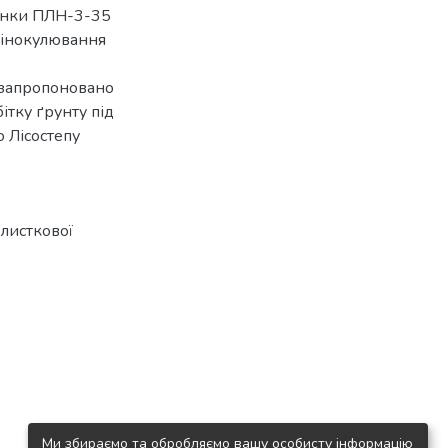
ранки ПЛН-3-35
і інокулювання
 запропоновано
тку ґрунту під
 Лісостепу
 листкової
Ми збираємо та обробляємо вашу особисту інформацію