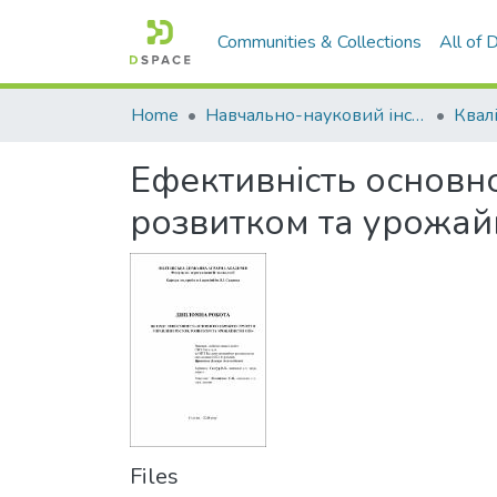
Communities & Collections
All of
Home
Навчально-науковий інститут агротехнологій, селекції та екології
Ефективність основно
розвитком та урожайн
Files