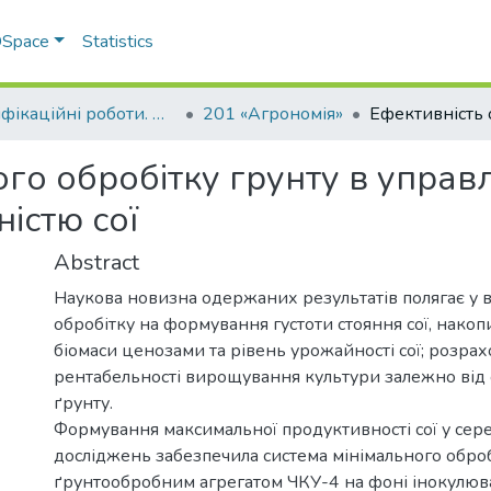
 DSpace
Statistics
Кваліфікаційні роботи. ННІ агротехнологій, селекції та екології
201 «Агрономія»
го обробітку грунту в управл
істю сої
Abstract
Наукова новизна одержаних результатів полягає у 
обробітку на формування густоти стояння сої, накоп
біомаси ценозами та рівень урожайності сої; розра
рентабельності вирощування культури залежно від 
ґрунту.
Формування максимальної продуктивності сої у сер
досліджень забезпечила система мінімального оброб
ґрунтообробним агрегатом ЧКУ-4 на фоні інокулюва