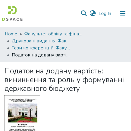
(current)
Log In
Communities
Home
Факультет обліку та фінансів
&
Друковані видання. Факультет обліку та фінансів
Collections
Тези конференцій. Факультет обліку та фінансів
Податок на додану вартість: виникнення та роль у формуванні державного бюджету
All of DSpace
Податок на додану вартість:
Statistics
виникнення та роль у формуванні
державного бюджету