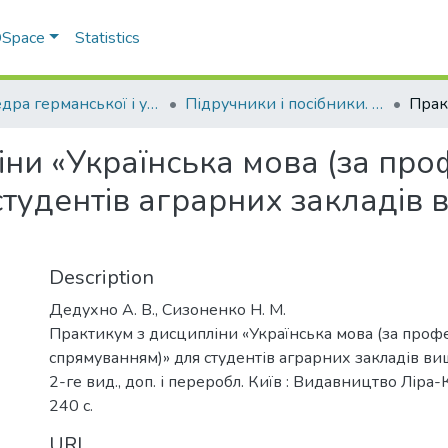
 DSpace
Statistics
Кафедра германської і української філології
Підручники і посібники. Кафедра германської і української філології
іни «Українська мова (за про
тудентів аграрних закладів ви
Description
Дедухно А. В., Сизоненко Н. М.
Практикум з дисципліни «Українська мова (за проф
спрямуванням)» для студентів аграрних закладів вищ
2-ге вид., доп. і переробл. Київ : Видавництво Ліра-
240 с.
URI