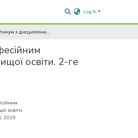
Log In
Практикум з дисципліни «Українська мова (за професійним спрямуванням)» для студентів аграрних закладів вищої освіти. 2-ге вид., доп. і переробл.
фесійним
щої освіти. 2-ге
есійним
ої освіти.
К, 2019.