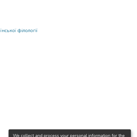
нської філології
We collect and process your personal information for the