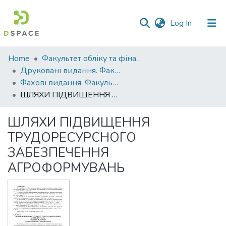
(current)
Log In
Communities
Home
Факультет обліку та фінансів
&
Друковані видання. Факультет обліку та фінансів
Collections
Фахові видання. Факультет обліку та фінансів
ШЛЯХИ ПІДВИЩЕННЯ ТРУДОРЕСУРСНОГО ЗАБЕЗПЕЧЕННЯ АГРОФОРМУВАНЬ
All of DSpace
ШЛЯХИ ПІДВИЩЕННЯ
Statistics
ТРУДОРЕСУРСНОГО
ЗАБЕЗПЕЧЕННЯ
АГРОФОРМУВАНЬ