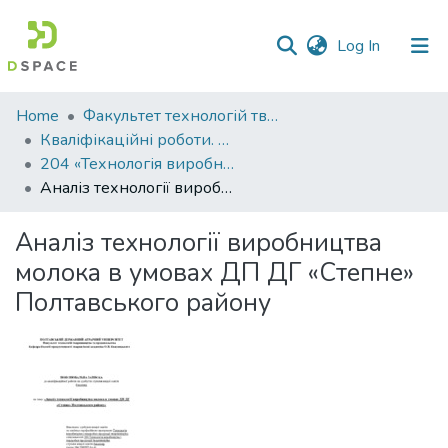
(current)
Log In
Communities
Home
Факультет технологій тваринництва та продовольства
&
Кваліфікаційні роботи. Факультет технологій тваринництва та продовольства
Collections
204 «Технологія виробництва і переробки продукції тваринництва» - Бакалаври 2023-2024
Аналіз технології виробництва молока в умовах ДП ДГ «Степне» Полтавського району
All of DSpace
Аналіз технології виробництва
Statistics
молока в умовах ДП ДГ «Степне»
Полтавського району