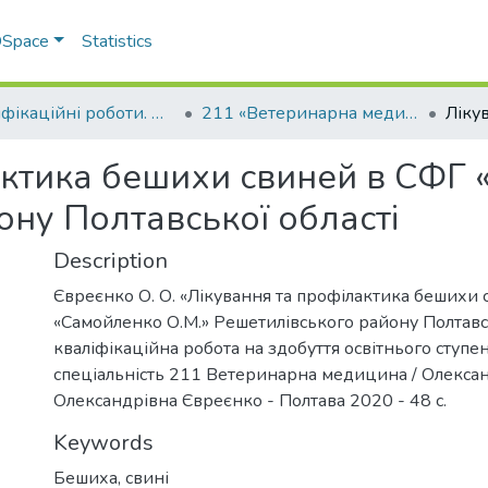
 DSpace
Statistics
Кваліфікаційні роботи. Факультет ветеринарної медицини
211 «Ветеринарна медицина»
актика бешихи свиней в СФГ 
ону Полтавської області
Description
Євреєнко О. О. «Лікування та профілактика бешихи
«Самойленко О.М.» Решетилівського району Полтавсь
кваліфікаційна робота на здобуття освітнього ступен
спеціальність 211 Ветеринарна медицина / Олекса
Олександрівна Євреєнко - Полтава 2020 - 48 с.
Keywords
Бешиха, свині