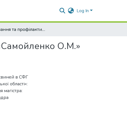
Log In
Лікування та профілактика бешихи свиней в СФГ «Самойленко О.М.» Решетилівського району Полтавської області
«Самойленко О.М.»
 свиней в СФГ
кої області»:
я магістра:
ндра