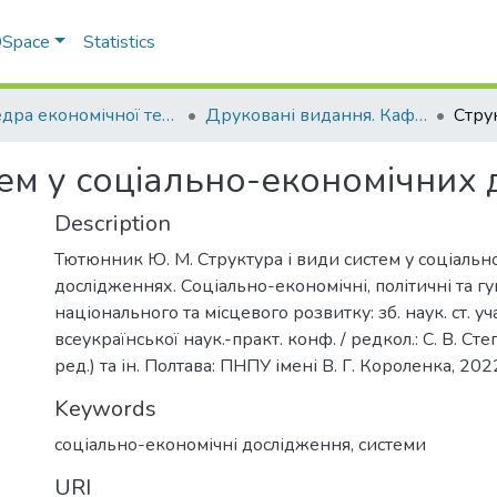
 DSpace
Statistics
Кафедра економічної теорії та економічних досліджень
Друковані видання. Кафедра економічної теорії та економічних досліджень
тем у соціально-економічних
Description
Тютюнник Ю. М. Структура і види систем у соціаль
дослідженнях. Соціально-економічні, політичні та г
національного та місцевого розвитку: зб. наук. ст. уч
всеукраїнської наук.-практ. конф. / редкол.: С. В. Ст
ред.) та ін. Полтава: ПНПУ імені В. Г. Короленка, 2022
Keywords
соціально-економічні дослідження, системи
URI