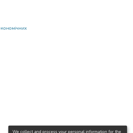
 економічних
We collect and process your personal information for the