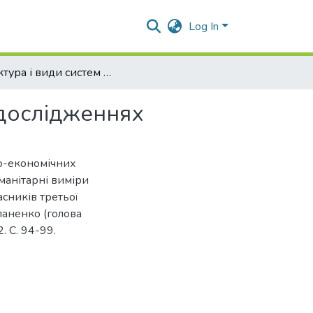
Log In
Структура і види систем у соціально-економічних дослідженнях
 дослідженнях
но-економічних
уманітарні виміри
асників третьої
епаненко (голова
. С. 94-99.