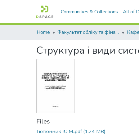
Communities & Collections
All of
Home
Факультет обліку та фінансів
Структура і види сис
Files
Тютюнник Ю.М..pdf
(1.24 MB)