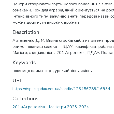
центри створювати сорти нового покоління з акти
ознаками. Тож для аграрія, який орієнтується на ро
інтенсивного типу, важливо знати передові назви со
можна досягнути високих врожаїв.
Description
Артеменко Д. М. Вплив строків сівби на рівень прод
озимої пшениці селекції ПДАУ : кваліфікац. роб. на
Магістр; спеціальність: 201 Агрономія, ПДАУ. Полтав
Keywords
пшениця озима
,
сорт
,
урожайність
,
якість
URI
https://dspace.pdau.edu.ua/handle/123456789/16934
Collections
201 «Агрономія» - Магістри 2023-2024