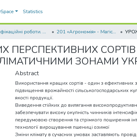
 DSpace
Statistics
Кваліфікаційні роботи. ННІ агротехнологій, селекції та екології
201 «Агрономія» - Магістри 2023-2024
Х ПЕРСПЕКТИВНИХ СОРТІВ
 КЛІМАТИЧНИМИ ЗОНАМИ УК
Abstract
Використання кращих сортів - один з ефективних з
підвищення врожайності сільськогосподарських кул
якості продукції.
Виведення стійких до вилягання високопродуктивни
забезпечувати високу окупність чинників інтенсифік
передумовою створення та стрімкого поширення ін
технології вирощування пшениці озимої
Зміни клімату в сучасних умовах заставляють провід