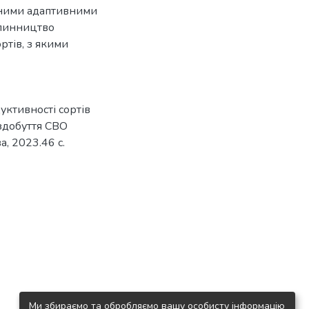
вними адаптивними
слинництво
ртів, з якими
уктивності сортів
 здобуття СВО
а, 2023.46 с.
Ми збираємо та обробляємо вашу особисту інформацію