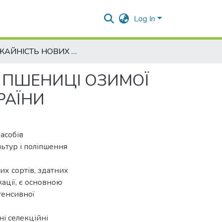
Log In
УРОЖАЙНІСТЬ НОВИХ ПЕРСПЕКТИВНИХ СОРТІВ ПШЕНИЦІ ОЗИМОЇ СЕЛЕКЦІЇ ПДАУ ЗА КЛІМАТИЧНИМИ ЗОНАМИ УКРАЇНИ
 ПШЕНИЦІ ОЗИМОЇ
РАЇНИ
асобів
ьтур і поліпшення
х сортів, здатних
ації, є основною
тенсивної
ні селекційні