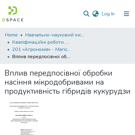
(current)
Log In
Communities
Home
Навчально-науковий інститут агротехнологій, селекції та екології
&
Кваліфікаційні роботи. ННІ агротехнологій, селекції та екології
Collections
201 «Агрономія» - Магістри 2023-2024
Вплив передпосівної обробки насіння мікродобривами на продуктивність гібридів кукурудзи
All of DSpace
Вплив передпосівної обробки
Statistics
насіння мікродобривами на
продуктивність гібридів кукурудзи