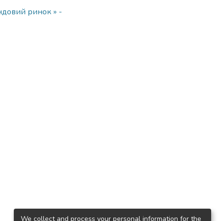
ндовий ринок » -
We collect and process your personal information for the