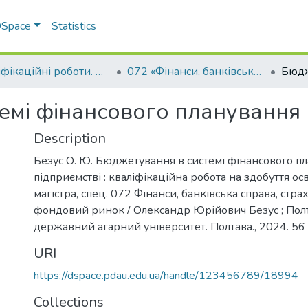
 DSpace
Statistics
Кваліфікаційні роботи. Факультет обліку та фінансів
072 «Фінанси, банківська справа, страхування та фондовий ринок » - Магістри 2024-2025
емі фінансового планування 
Description
Безус О. Ю. Бюджетування в системі фінансового п
підприємстві : кваліфікаційна робота на здобуття ос
магістра, спец. 072 Фінанси, банківська справа, стра
фондовий ринок / Олександр Юрійович Безус ; Пол
державний агарний університет. Полтава., 2024. 56 
URI
https://dspace.pdau.edu.ua/handle/123456789/18994
Collections