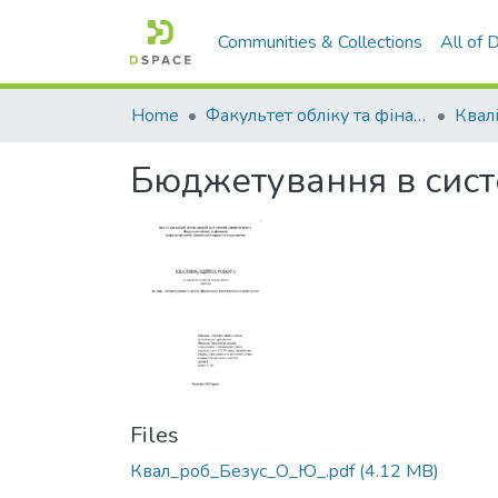
Communities & Collections
All of
Home
Факультет обліку та фінансів
Бюджетування в сист
Files
Квал_роб_Безус_О_Ю_.pdf
(4.12 MB)