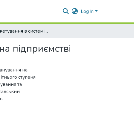
Log In
Бюджетування в системі фінансового планування на підприємстві
на підприємстві
ланування на
вітнього ступеня
хування та
тавський
с.