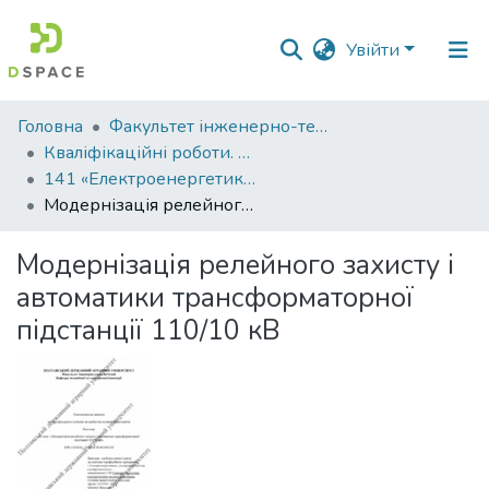
Увійти
Фонди
Головна
Факультет інженерно-технологічний
та
Кваліфікаційні роботи. Факультет інженерно-технологічний
зібрання
141 «Електроенергетика, електротехніка та електромеханіка» - Бакалаври 2025-2026
Модернізація релейного захисту і автоматики трансформаторної підстанції 110/10 кВ
Пошук за критеріями
Модернізація релейного захисту і
Статистика
автоматики трансформаторної
підстанції 110/10 кВ