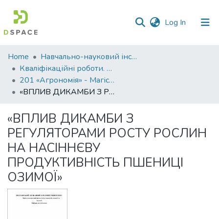
(current)
Log In
Communities
Home
Навчально-науковий інститут агротехнологій, селекції та екології
&
Кваліфікаційні роботи. ННІ агротехнологій, селекції та екології
Collections
201 «Агрономія» - Магістри 2022-2023
«ВПЛИВ ДИКАМБИ З РЕГУЛЯТОРАМИ РОСТУ РОСЛИН НА НАСІННЄВУ ПРОДУКТИВНІСТЬ ПШЕНИЦІ ОЗИМОЇ»
All of DSpace
«ВПЛИВ ДИКАМБИ З
Statistics
РЕГУЛЯТОРАМИ РОСТУ РОСЛИН
НА НАСІННЄВУ
ПРОДУКТИВНІСТЬ ПШЕНИЦІ
ОЗИМОЇ»