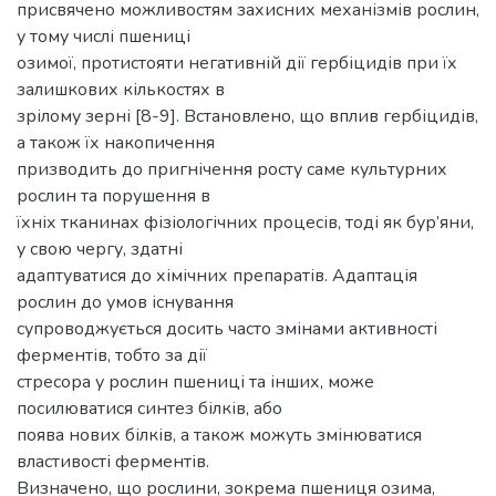
присвячено можливостям захисних механізмів рослин,
у тому числі пшениці
озимої, протистояти негативній дії гербіцидів при їх
залишкових кількостях в
зрілому зерні [8-9]. Встановлено, що вплив гербіцидів,
а також їх накопичення
призводить до пригнічення росту саме культурних
рослин та порушення в
їхніх тканинах фізіологічних процесів, тоді як бур’яни,
у свою чергу, здатні
адаптуватися до хімічних препаратів. Адаптація
рослин до умов існування
супроводжується досить часто змінами активності
ферментів, тобто за дії
стресора у рослин пшениці та інших, може
посилюватися синтез білків, або
поява нових білків, а також можуть змінюватися
властивості ферментів.
Визначено, що рослини, зокрема пшениця озима,