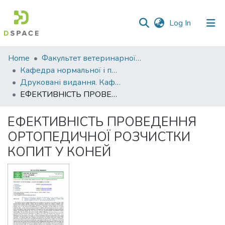
(current)
Log In
Communities
Home
Факультет ветеринарної медицини
&
Кафедра нормальної і патологічної анатомії та фізіології тварин
Collections
Друковані видання. Кафедра нормальної і паталогічної анатомії та фізіології тварин
ЕФЕКТИВНІСТЬ ПРОВЕДЕННЯ ОРТОПЕДИЧНОЇ РОЗЧИСТКИ КОПИТ У КОНЕЙ
All of DSpace
ЕФЕКТИВНІСТЬ ПРОВЕДЕННЯ
Statistics
ОРТОПЕДИЧНОЇ РОЗЧИСТКИ
КОПИТ У КОНЕЙ