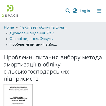
(current)
Log In
Communities
Home
Факультет обліку та фінансів
&
Друковані видання. Факультет обліку та фінансів
Collections
Фахові видання. Факультет обліку та фінансів
Проблемні питання вибору метода амортизації в обліку сільськогосподарських підприємств
All of DSpace
Проблемні питання вибору метода
Statistics
амортизації в обліку
сільськогосподарських
підприємств