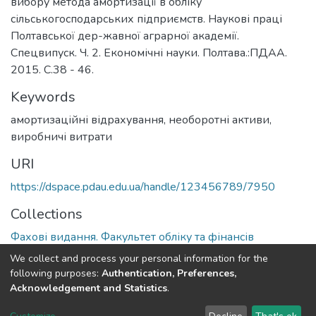
вибору метода амортизації в обліку
сільськогосподарських підприємств. Наукові праці
Полтавської дер-жавної аграрної академії.
Спецвипуск. Ч. 2. Економічні науки. Полтава.:ПДАА.
2015. С.38 - 46.
Keywords
амортизаційні відрахування, необоротні активи,
виробничі витрати
URI
https://dspace.pdau.edu.ua/handle/123456789/7950
Collections
Фахові видання. Факультет обліку та фінансів
We collect and process your personal information for the
Full item page
following purposes:
Authentication, Preferences,
Acknowledgement and Statistics
.
DSpace software
copyright © 2002-2026
LYRASIS