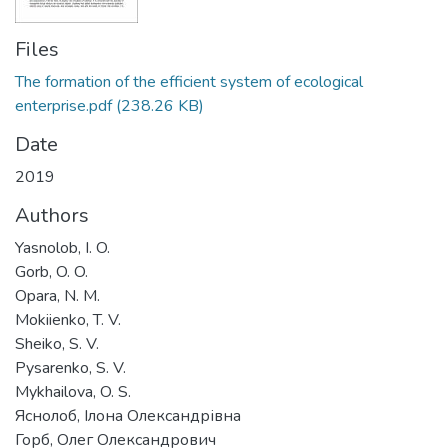
Files
The formation of the efficient system of ecological
enterprise.pdf
(238.26 KB)
Date
2019
Authors
Yasnolob, I. O.
Gorb, O. O.
Opara, N. M.
Mokiienko, T. V.
Sheiko, S. V.
Pysarenko, S. V.
Mykhailova, O. S.
Яснолоб, Ілона Олександрівна
Горб, Олег Олександрович