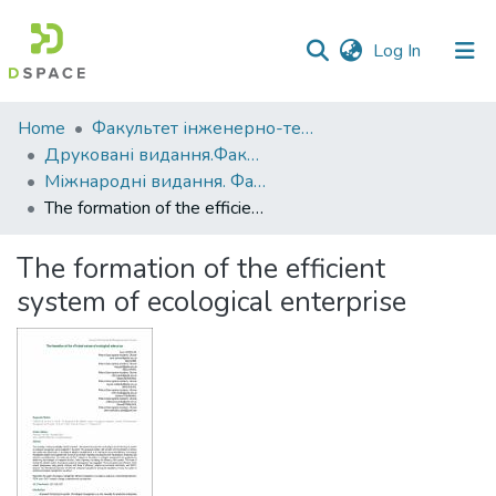
(current)
Log In
Communities
Home
Факультет інженерно-технологічний
&
Друковані видання.Факультет інженерно-технологічний
Collections
Міжнародні видання. Факультет інженерно-технологічний
The formation of the efficient system of ecological enterprise
All of DSpace
The formation of the efficient
Statistics
system of ecological enterprise