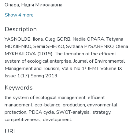
Опара, Надія Миколаївна
Show 4 more
Description
YASNOLOB, Ilona, Oleg GORB, Nadiia OPARA, Tetyana
MOKIIENKO, Serhii SHEJKO, Svitlana PYSARENKO, Olena
MYKHAІLOVA (2019). The formation of the efficient
system of ecological enterprise. Journal of Environmental
Management and Tourism, Vol 9 No 1/ JEMT Volume IX
Issue 1(17) Spring 2019.
Keywords
the system of ecological management
,
efficient
management
,
eco-balance
,
production
,
environmental
protection
,
PDCA cycle
,
SWOT-analysis,
,
strategy
,
competitiveness,
,
development.
URI