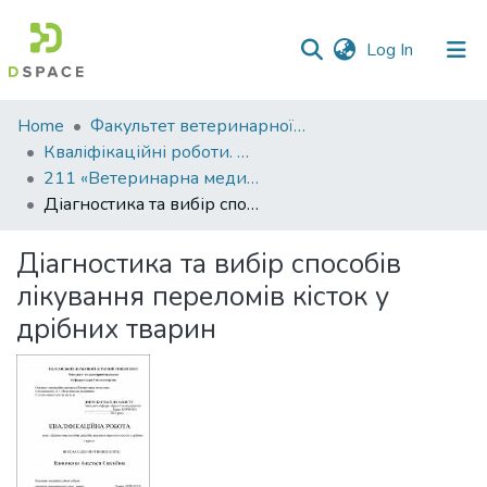
(current)
Log In
Communities
Home
Факультет ветеринарної медицини
&
Кваліфікаційні роботи. Факультет ветеринарної медицини
Collections
211 «Ветеринарна медицина» - Магістри 2021-2022
Діагностика та вибір способів лікування переломів кісток у дрібних тварин
All of DSpace
Діагностика та вибір способів
Statistics
лікування переломів кісток у
дрібних тварин