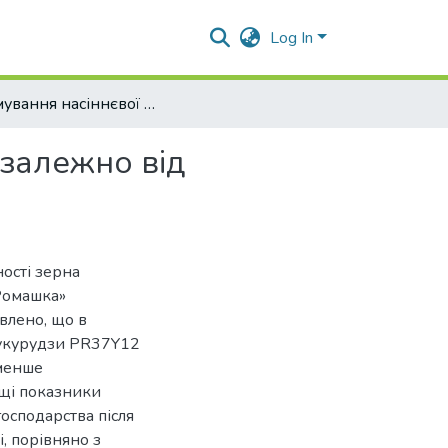
Log In
Формування насіннєвої продуктивності кукурудзи залежно від попередника
 залежно від
ості зерна
Ромашка»
влено, що в
кукурудзи PR37Y12
йменше
ищі показники
осподарства після
, порівняно з