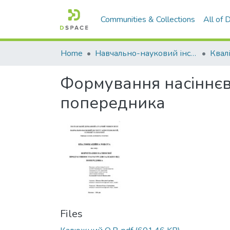
Communities & Collections
All of
Home
Навчально-науковий інститут агротехнологій, селекції та екології
Формування насіннєв
попередника
Files