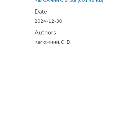
Калюжний О.В..pdf
(601.46 KB)
Date
2024-12-30
Authors
Калюжний, О. В.