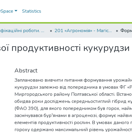
 DSpace
Statistics
Кваліфікаційні роботи. ННІ агротехнологій, селекції та екології
201 «Агрономія» - Магістри 2024-2025
ої продуктивності кукурудзи
Abstract
Заплановано вивчити питання формування урожайн
кукурудзи залежно від попередника в умовах ФГ «
Миргородського району Полтавської області. Встано
обидва роки досліджень середньостиглий гібрид 
(ФАО 390), для якого попередником був горох, на
засмічувався бурꞌянами в агроценозі, формує найв
елементів продуктивності рослин. В умовах даного г
гороху одержано максимальний рівень урожайності