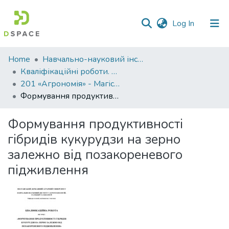
(current)
Log In
Communities
Home
Навчально-науковий інститут агротехнологій, селекції та екології
&
Кваліфікаційні роботи. ННІ агротехнологій, селекції та екології
Collections
201 «Агрономія» - Магістри 2023-2024
Формування продуктивності гібридів кукурудзи на зерно залежно від позакореневого підживлення
All of DSpace
Формування продуктивності
Statistics
гібридів кукурудзи на зерно
залежно від позакореневого
підживлення