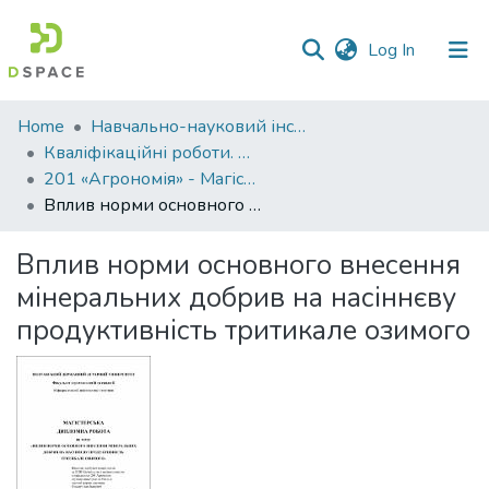
(current)
Log In
Communities
Home
Навчально-науковий інститут агротехнологій, селекції та екології
&
Кваліфікаційні роботи. ННІ агротехнологій, селекції та екології
Collections
201 «Агрономія» - Магістри 2021-2022
Вплив норми основного внесення мінеральних добрив на насіннєву продуктивність тритикале озимого
All of DSpace
Вплив норми основного внесення
Statistics
мінеральних добрив на насіннєву
продуктивність тритикале озимого