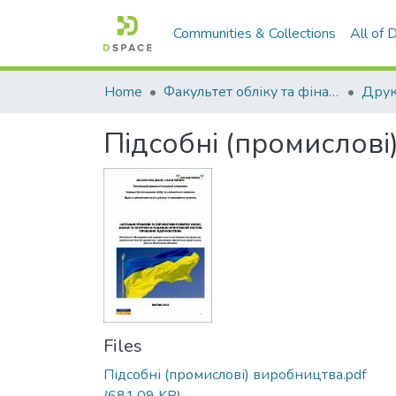
Communities & Collections
All of
Home
Факультет обліку та фінансів
Підсобні (промислові
Files
Підсобні (промислові) виробництва.pdf