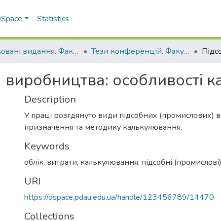
 DSpace
Statistics
Друковані видання. Факультет обліку та фінансів
Тези конференцій. Факультет обліку та фінансів
) виробництва: особливості 
Description
У праці розгдянуто види підсобних (промислових) в
призначення та методику калькулювання.
Keywords
облік, витрати, калькулювання, підсобні (промислов
URI
https://dspace.pdau.edu.ua/handle/123456789/14470
Collections