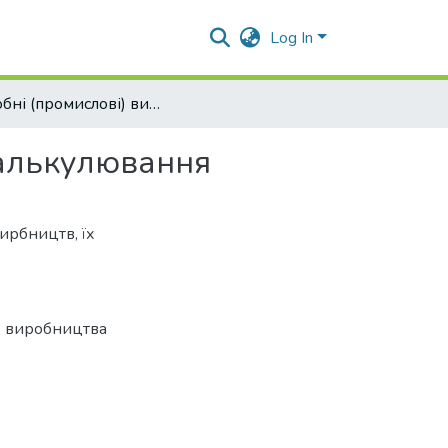
Log In
Підсобні (промислові) виробництва: особливості калькулювання
калькулювання
ирбництв, їх
і) виробництва