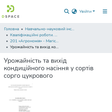
Увійти
Фонди
Головна
Навчально-науковий інститут агротехнологій, селекції та екології
та
Кваліфікаційні роботи. ННІ агротехнологій, селекції та екології
зібрання
201 «Агрономія» - Магістри 2024-2025
Урожайність та вихід кондиційного насіння у сортів сорго цукрового
Пошук за критеріями
Урожайність та вихід
Статистика
кондиційного насіння у сортів
сорго цукрового