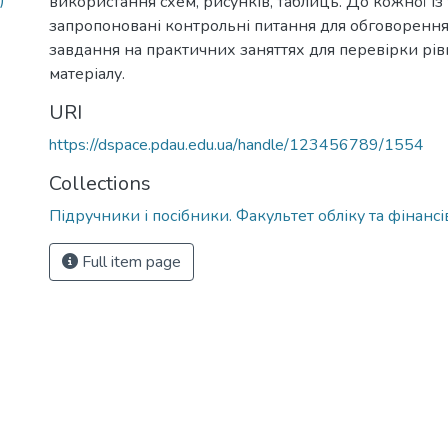
)
використання схем, рисунків, таблиць. До кожної із
запропоновані контрольні питання для обговорення 
завдання на практичних заняттях для перевірки рів
матеріалу.
URI
https://dspace.pdau.edu.ua/handle/123456789/1554
Collections
Підручники і посібники. Факультет обліку та фінансі
Full item page