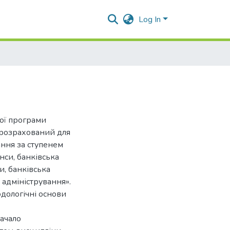
Log In
ої програми
 розрахований для
ання за ступенем
нси, банківська
и, банківська
 адміністрування».
дологічні основи
ачало