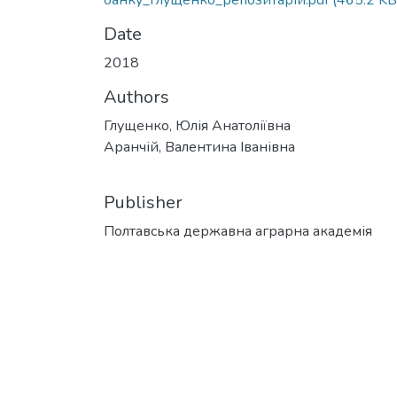
банку_Глущенко_репозитарій.pdf
(465.2 KB
Date
2018
Authors
Глущенко, Юлія Анатоліївна
Аранчій, Валентина Іванівна
Publisher
Полтавська державна аграрна академія