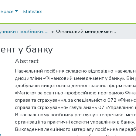
 DSpace
Statistics
Підручники і посібники. Факультет обліку та фінансів
Фінансовий менеджмент у банку
ент у банку
Abstract
Навчальний посібник складено відповідно навчальн
дисципліни «Фінансовий менеджмент у банку». Він
здобувачів вищої освіти денної і заочної форм навч
«Магістр» за освітньо-професійною програмою Фіна
справа та страхування, за спеціальністю 072 «Фінанс
справа та страхування» галузі знань 07 «Управління і
В навчальному посібнику розглянуті теоретико-мето
організації та практичні аспекти управління в банку.
Викладення лекційного матеріалу посібника передб