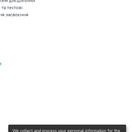
 тем дисципліни
та тестові
ня засвоєння
в
We collect and process your personal information for the