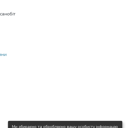
 санобіт
ини
Ми збираємо та обробляємо вашу особисту інформацію