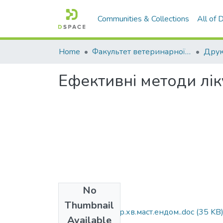
Communities & Collections
All of
Home
Факультет ветеринарної медицини
Ефективні методи лік
No
Files
Thumbnail
Ефект.мет.лік.кор.хв.маст.ендом..doc
(35 KB
Available