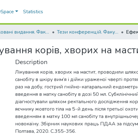
 DSpace
Statistics
Друковані видання. Факультет ветеринарної медицини
Тези конференцій. Факультет ветеринарної медицини
ування корів, хворих на маст
Description
Лікування корів, хворих на мастит, проводили шля
санобіту в шкіру вим’я і дійки ураженої чверті прот
раз на добу, гострий гнійно-катаральний ендометр
введення в матку санобіту в дозі 50 мл. Субклінічн
діагностували шляхом ректального дослідження кор
яєчнику жовтого тіла на 5-й день після третьої охоти
введенням в матку 100 мл санобіту та внутрішньоч
новокаїну. Збірник наукових праць ПДАА за підсу
)
Полтава, 2020. С.355-356.