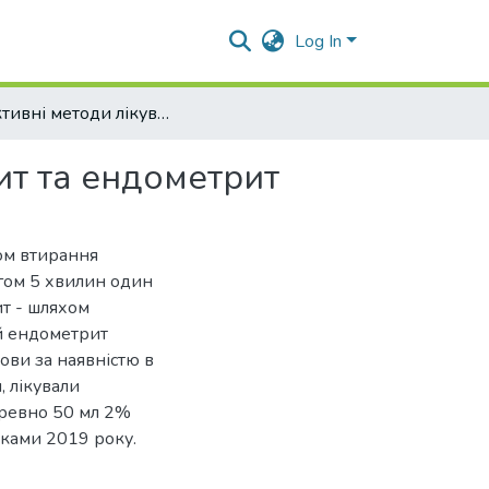
Log In
Ефективні методи лікування корів, хворих на мастит та ендометрит
ит та ендометрит
хом втирання
ягом 5 хвилин один
ит - шляхом
ий ендометрит
ови за наявністю в
, лікували
еревно 50 мл 2%
мками 2019 року.