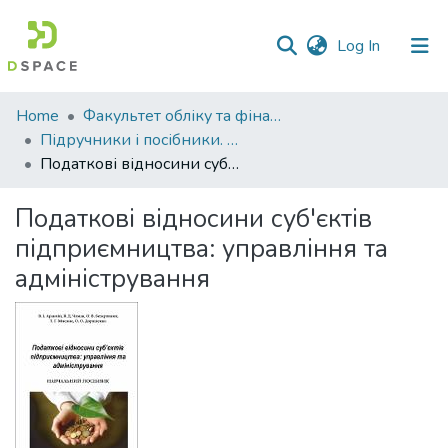
(current)
Log In
Communities
Home
Факультет обліку та фінансів
&
Підручники і посібники. Факультет обліку та фінансів
Collections
Податкові відносини суб'єктів підприємництва: управління та адміністрування
All of DSpace
Податкові відносини суб'єктів
підприємництва: управління та
Statistics
адміністрування