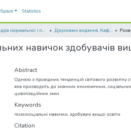
 DSpace
Statistics
Кафедра нормальної і патологічної анатомії та фізіології тварин
Друковані видання. Кафедра нормальної і паталогічної анатомії та фізіології тварин
ьних навичок здобувачів вищ
Abstract
Однією з провідних тенденцій світового розвитку ст
яка призводить до значних економічних, соціальних
цивілізаційних змін
Keywords
психосоціальні навички
,
здобувачі вищої освіти
Citation