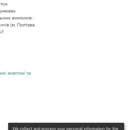
иток
 умовах
ьних викликів :
нтів (м. Полтава,
57.
ої анатомії та
We collect and process your personal information for the