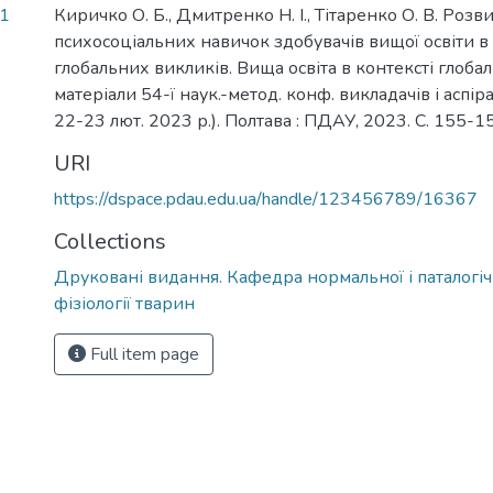
11
Киричко О. Б., Дмитренко Н. І., Тітаренко О. В. Розв
психосоціальних навичок здобувачів вищої освіти в
глобальних викликів. Вища освіта в контексті глобал
матеріали 54-ї наук.-метод. конф. викладачів і аспіра
22-23 лют. 2023 р.). Полтава : ПДАУ, 2023. С. 155-1
URI
https://dspace.pdau.edu.ua/handle/123456789/16367
Collections
Друковані видання. Кафедра нормальної і паталогічн
фізіології тварин
Full item page