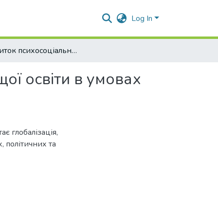
Log In
Розвиток психосоціальних навичок здобувачів вищої освіти в умовах глобальних викликів
ої освіти в умовах
ає глобалізація,
, політичних та