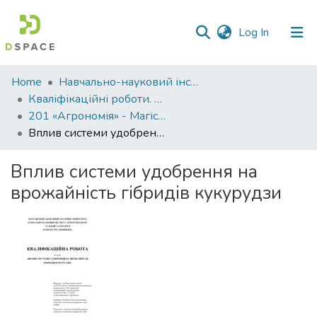
(current)
Log In
Communities
Home
Навчально-науковий інститут агротехнологій, селекції та екології
&
Кваліфікаційні роботи. ННІ агротехнологій, селекції та екології
Collections
201 «Агрономія» - Магістри 2024-2025
Вплив системи удобрення на врожайність гібридів кукурудзи
All of DSpace
Вплив системи удобрення на
Statistics
врожайність гібридів кукурудзи