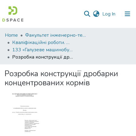
(current)
Log In
Communities
Home
Факультет інженерно-технологічний
&
Кваліфікаційні роботи. Факультет інженерно-технологічний
Collections
133 «Галузеве машинобудування» - Бакалаври 2025-2026
Розробка конструкції дробарки концентрованих кормів
All of DSpace
Розробка конструкції дробарки
Statistics
концентрованих кормів