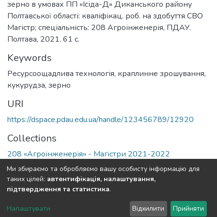
зерно в умовах ПП «Ісіда-Д» Диканського району
Полтавської області: кваліфікац. роб. на здобуття СВО
Магістр; спеціальність: 208 Агроінженерія, ПДАУ.
Полтава, 2021. 61 с.
Keywords
Ресурсоощадлива технологія, краплинне зрошування,
кукурудза, зерно
URI
https://dspace.pdau.edu.ua/handle/123456789/12920
Collections
208 «Агроінженерія» - Магістри 2021-2022
Ми збираємо та обробляємо вашу особисту інформацію для
Full item page
таких цілей:
автентифікація, налаштування,
підтвердження та статистика
.
DSpace software
copyright © 2002-2026
LYRASIS
Налаштувати
Відхилити
Прийняти
Cookie settings
Send Feedback