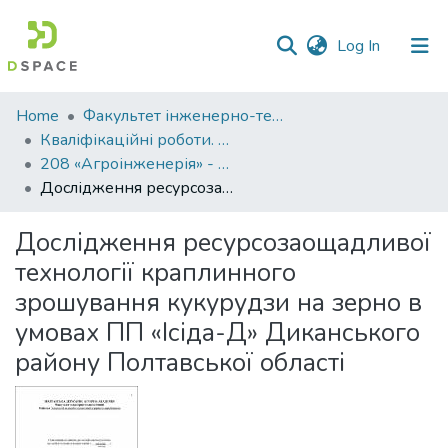
(current)
Log In
Communities
Home
Факультет інженерно-технологічний
&
Кваліфікаційні роботи. Факультет інженерно-технологічний
Collections
208 «Агроінженерія» - Магістри 2021-2022
Дослідження ресурсозаощадливої технології краплинного зрошування кукурудзи на зерно в умовах ПП «Ісіда-Д» Диканського району Полтавської області
All of DSpace
Дослідження ресурсозаощадливої
Statistics
технології краплинного
зрошування кукурудзи на зерно в
умовах ПП «Ісіда-Д» Диканського
району Полтавської області