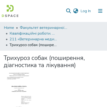
(current)
Log In
Communities
Home
Факультет ветеринарної медицини
&
Кваліфікаційні роботи. Факультет ветеринарної медицини
Collections
211 «Ветеринарна медицина» - Магістри 2024-2025
Трихуроз собак (поширення, діагностика та лікування)
All of DSpace
Трихуроз собак (поширення,
Statistics
діагностика та лікування)