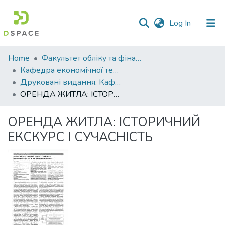
(current)
Log In
Communities
Home
Факультет обліку та фінансів
&
Кафедра економічної теорії та економічних досліджень
Collections
Друковані видання. Кафедра економічної теорії та економічних досліджень
ОРЕНДА ЖИТЛА: ІСТОРИЧНИЙ ЕКСКУРС І СУЧАСНІСТЬ
All of DSpace
ОРЕНДА ЖИТЛА: ІСТОРИЧНИЙ
Statistics
ЕКСКУРС І СУЧАСНІСТЬ