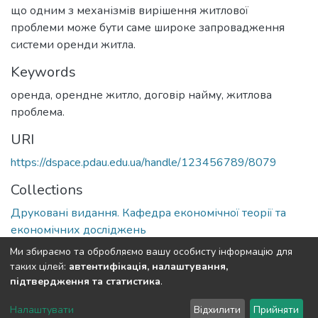
що одним з механізмів вирішення житлової
проблеми може бути саме широке запровадження
системи оренди житла.
Keywords
оренда
,
орендне житло
,
договір найму
,
житлова
проблема.
URI
https://dspace.pdau.edu.ua/handle/123456789/8079
Collections
Друковані видання. Кафедра економічної теорії та
економічних досліджень
Ми збираємо та обробляємо вашу особисту інформацію для
Full item page
таких цілей:
автентифікація, налаштування,
підтвердження та статистика
.
DSpace software
copyright © 2002-2026
LYRASIS
Налаштувати
Відхилити
Прийняти