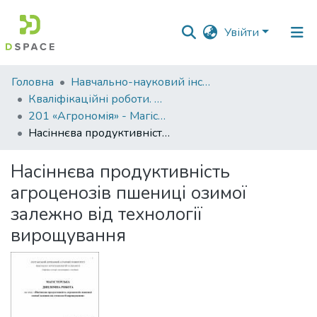
Увійти
Фонди
Головна
Навчально-науковий інститут агротехнологій, селекції та екології
та
Кваліфікаційні роботи. ННІ агротехнологій, селекції та екології
зібрання
201 «Агрономія» - Магістри 2021-2022
Насіннєва продуктивність агроценозів пшениці озимої залежно від технології вирощування
Пошук за критеріями
Насіннєва продуктивність
Статистика
агроценозів пшениці озимої
залежно від технології
вирощування