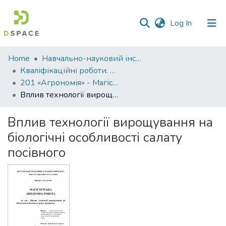
(current)
Log In
Communities
Home
Навчально-науковий інститут агротехнологій, селекції та екології
&
Кваліфікаційні роботи. ННІ агротехнологій, селекції та екології
Collections
201 «Агрономія» - Магістри 2021-2022
Вплив технології вирощування на біологічні особливості салату посівного
All of DSpace
Вплив технології вирощування на
Statistics
біологічні особливості салату
посівного