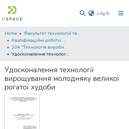
(current)
Log In
Communities
Home
Факультет технологій тваринництва та продовольства
&
Кваліфікаційні роботи. Факультет технологій тваринництва та продовольства
Collections
204 "Технологія виробництва і переробки продукції тваринництва" - Магістри 2022-2023
Удосконалення технології вирощування молодняку великої рогатої худоби
All of DSpace
Удосконалення технології
Statistics
вирощування молодняку великої
рогатої худоби