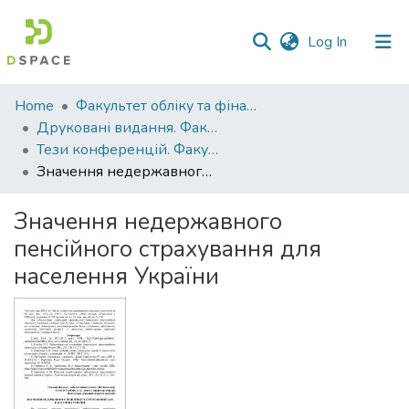
(current)
Log In
Communities
Home
Факультет обліку та фінансів
&
Друковані видання. Факультет обліку та фінансів
Collections
Тези конференцій. Факультет обліку та фінансів
Значення недержавного пенсійного страхування для населення України
All of DSpace
Значення недержавного
Statistics
пенсійного страхування для
населення України