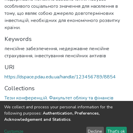
особливого соціального значення для населення в
тому, що являє собою джерело довготермінових
інвестицій, необхідних для економічного розвитку
країни.
Keywords
пенсійне забезпечення, недержавне пенсійне
страхування, інвестування пенсійних активів
URI
https://dspace.pdau.edu.ua/handle/123456789/8854
Collections
Тези конференцій. Факультет обліку та фінансів
We collect and process your personal information for the
Full item page
following purposes:
Authentication, Preferences,
Acknowledgement and Statistics
.
DSpace software
copyright © 2002-2026
LYRASIS
Customize
Decline
That's ok