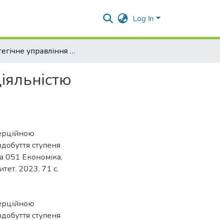
Log In
Стратегічне управління виробничо-комерційною діяльністю підприємства
іяльністю
мерційною
здобуття ступеня
а 051 Економіка.
ет. 2023. 71 с.
мерційною
здобуття ступеня