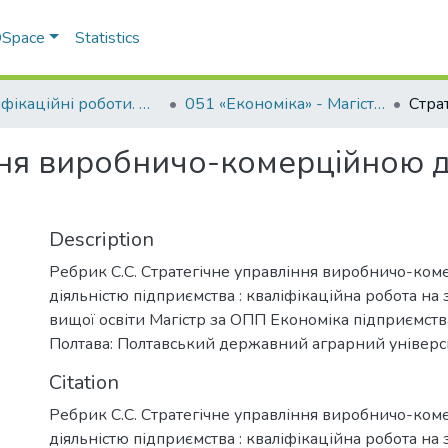
 DSpace
Statistics
Кваліфікаційні роботи. ННІ економіки, управління, права та ІТ
051 «Економіка» - Магістри 2023-2024
ння виробничо-комерційною д
Description
Ребрик С.С. Стратегічне управління виробничо-ко
діяльністю підприємства : кваліфікаційна робота на 
вищої освіти Магістр за ОПП Економіка підприємств
Полтава: Полтавський державний аграрний університ
Citation
Ребрик С.С. Стратегічне управління виробничо-ко
діяльністю підприємства : кваліфікаційна робота на 