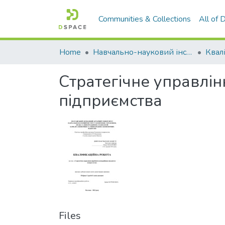
Communities & Collections
All of
Home
Навчально-науковий інститут економіки, управління, права та інформаційних технологій
Стратегічне управлі
підприємства
Files