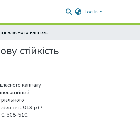
Log In
Функції власного капіталу та його вплив на фінансову стійкість підприємства
ову стійкість
власного капіталу
 Інноваційний
тріального
 жовтня 2019 р.) /
. С. 508-510.