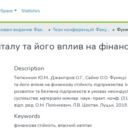
 DSpace
Statistics
Друковані видання. Факультет обліку та фінансів
Тези конференцій. Факультет обліку та фінансів
талу та його вплив на фінанс
Description
Тютюнник Ю.М., Джангіров О.Г., Сайно О.О. Функції 
та його вплив на фінансову стійкість підприємства.
розвиток та безпека підприємств в умовах неоіндус
суспільства: матеріали міжнар. наук.-практ. конф. (31
відп. ред. О.М. Полінкевич, Л.В. Шостак. Луцьк, 2019
Keywords
фінансова стійкість
,
власний капітал