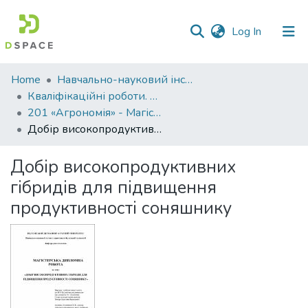
(current)
Log In
Communities
Home
Навчально-науковий інститут агротехнологій, селекції та екології
&
Кваліфікаційні роботи. ННІ агротехнологій, селекції та екології
Collections
201 «Агрономія» - Магістри 2021-2022
Добір високопродуктивних гібридів для підвищення продуктивності соняшнику
All of DSpace
Добір високопродуктивних
Statistics
гібридів для підвищення
продуктивності соняшнику