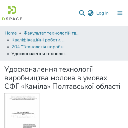
(current)
Log In
Communities
Home
Факультет технологій тваринництва та продовольства
&
Кваліфікаційні роботи. Факультет технологій тваринництва та продовольства
Collections
204 "Технологія виробництва і переробки продукції тваринництва" - Магістри 2021-2022
Удосконалення технології виробництва молока в умовах СФГ «Каміла» Полтавської області
All of DSpace
Удосконалення технології
Statistics
виробництва молока в умовах
СФГ «Каміла» Полтавської області