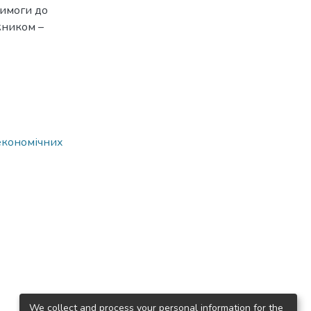
имоги до
жником –
 економічних
We collect and process your personal information for the