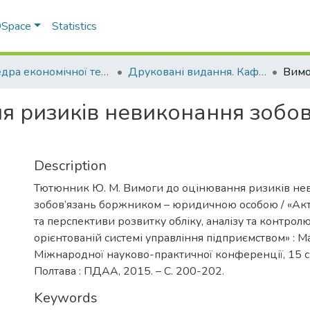
 DSpace
Statistics
Кафедра економічної теорії та економічних досліджень
Друковані видання. Кафедра економічної теорії та економічних досліджень
я ризиків невиконання зобо
Description
Тютюнник Ю. М. Вимоги до оцінювання ризиків не
зобов’язань боржником – юридичною особою / «Ак
та перспективи розвитку обліку, аналізу та контролю
орієнтованій системі управління підприємством» : М
Міжнародної науково-практичної конференції, 15 сі
Полтава : ПДАА, 2015. – С. 200-202.
Keywords