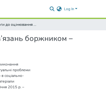
Log In
Вимоги до оцінювання ризиків невиконання зобов’язань боржником – юридичною особою
в’язань боржником –
виконання
туальні проблеми
 в соціально-
атеріали
чня 2015 р. –