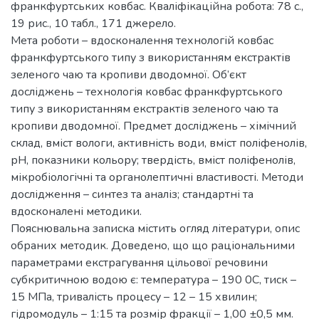
франкфуртських ковбас. Кваліфікаційна робота: 78 с.,
19 рис., 10 табл., 171 джерело.
Мета роботи – вдосконалення технологій ковбас
франкфуртського типу з використанням екстрактів
зеленого чаю та кропиви дводомної. Об’єкт
досліджень – технологія ковбас франкфуртського
типу з використанням екстрактів зеленого чаю та
кропиви дводомної. Предмет досліджень – хімічний
склад, вміст вологи, активність води, вміст поліфенолів,
рН, показники кольору; твердість, вміст поліфенолів,
мікробіологічні та органолептичні властивості. Методи
дослідження – синтез та аналіз; стандартні та
вдосконалені методики.
Пояснювальна записка містить огляд літератури, опис
обраних методик. Доведено, що що раціональними
параметрами екстрагування цільової речовини
субкритичною водою є: температура – 190 0С, тиск –
15 МПа, тривалість процесу – 12 – 15 хвилин;
гідромодуль – 1:15 та розмір фракції – 1,00 ±0,5 мм.