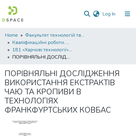
(current)
Log In
Communities
Home
Факультет технологій тваринництва та продовольства
&
Кваліфікаційні роботи. Факультет технологій тваринництва та продовольства
Collections
181 «Харчові технології» - Магістри 2023-2024
ПОРІВНЯЛЬНІ ДОСЛІДЖЕННЯ ВИКОРИСТАННЯ ЕКСТРАКТІВ ЧАЮ ТА КРОПИВИ В ТЕХНОЛОГІЯХ ФРАНКФУРТСЬКИХ КОВБАС
All of DSpace
ПОРІВНЯЛЬНІ ДОСЛІДЖЕННЯ
Statistics
ВИКОРИСТАННЯ ЕКСТРАКТІВ
ЧАЮ ТА КРОПИВИ В
ТЕХНОЛОГІЯХ
ФРАНКФУРТСЬКИХ КОВБАС