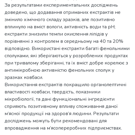
За результатами експериментальних досліджень
доведено, що додавання отриманих екстрактів не
змінило хімічного складу зразків, але позитивно
вплинуло на вміст вологи, активність води та рН;
екстракти знизили темпи окислення ліпідів у
порівнянні з контролем в середньому на 40 та 20%
відповідно. Використані екстракти багаті фенольними
сполуками, які зберігаються у розроблених продуктах
при тривалому зберіганні, та їх вміст добре корелює з
антимікробною активністю фенольних сполук у
зразках ковбаси.
Використання екстрактів покращило органолептичні
властивості ковбаси, твердість, показники
мікробіології, та дані функціональні інгредієнти
сприяють позитивному впливу споживання даної
м’ясної продукції на здоров’я людини. Результати
досліджень можуть бути рекомендовані для
впровадження на м’ясопереробних підприємствах.