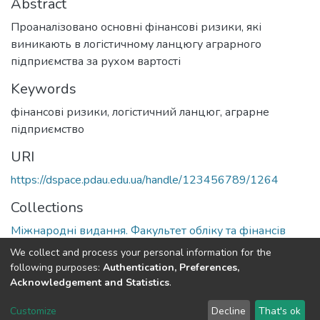
Abstract
Проаналізовано основні фінансові ризики, які
виникають в логістичному ланцюгу аграрного
підприємства за рухом вартості
Keywords
фінансові ризики, логістичний ланцюг, аграрне
підприємство
URI
https://dspace.pdau.edu.ua/handle/123456789/1264
Collections
Міжнародні видання. Факультет обліку та фінансів
We collect and process your personal information for the
Full item page
following purposes:
Authentication, Preferences,
Acknowledgement and Statistics
.
DSpace software
copyright © 2002-2026
LYRASIS
Customize
Decline
That's ok