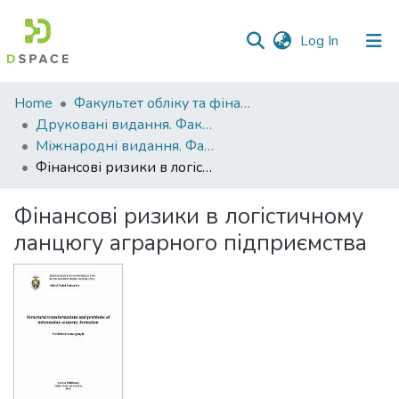
(current)
Log In
Communities
Home
Факультет обліку та фінансів
&
Друковані видання. Факультет обліку та фінансів
Collections
Міжнародні видання. Факультет обліку та фінансів
Фінансові ризики в логістичному ланцюгу аграрного підприємства
All of DSpace
Фінансові ризики в логістичному
Statistics
ланцюгу аграрного підприємства