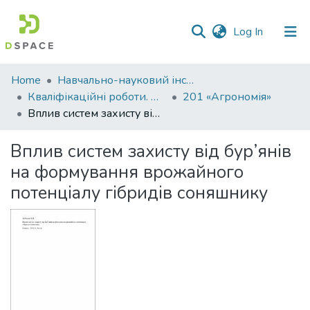
(current)
Log In
Communities
Home
Навчально-науковий інститут агротехнологій, селекції та екології
&
Кваліфікаційні роботи. ННІ агротехнологій, селекції та екології
201 «Агрономія»
Collections
Вплив систем захисту від бур’янів на формування врожайного потенціалу гібридів соняшнику
All of DSpace
Вплив систем захисту від бур’янів
на формування врожайного
Statistics
потенціалу гібридів соняшнику