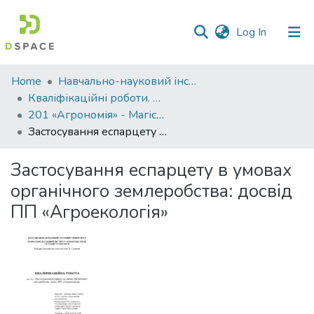
(current)
Log In
Communities
Home
Навчально-науковий інститут агротехнологій, селекції та екології
&
Кваліфікаційні роботи. ННІ агротехнологій, селекції та екології
Collections
201 «Агрономія» - Магістри 2024-2025
Застосування еспарцету в умовах органічного землеробства: досвід ПП «Агроекологія»
All of DSpace
Застосування еспарцету в умовах
Statistics
органічного землеробства: досвід
ПП «Агроекологія»