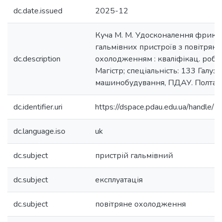
dc.date.issued
2025-12
Куча М. М. Удосконалення фрикц
гальмівних пристроїв з повітрян
dc.description
охолодженням : кваліфікац. роб. 
Магістр; спеціальність: 133 Галуз
машинобудування, ПДАУ. Полтава,
dc.identifier.uri
https://dspace.pdau.edu.ua/handl
dc.language.iso
uk
dc.subject
пристрій гальмівний
dc.subject
експлуатація
dc.subject
повітряне охолодження