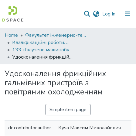
(current)
Log In
Communities
Home
Факультет інженерно-технологічний
&
Кваліфікаційні роботи. Факультет інженерно-технологічний
Collections
133 «Галузеве машинобудування» - Магістри 2025-2026
Удосконалення фрикційних гальмівних пристроїв з повітряним охолодженням
All of DSpace
Удосконалення фрикційних
Statistics
гальмівних пристроїв з
повітряним охолодженням
Simple item page
dc.contributor.author
Куча Максим Миколайович