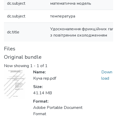
dc.subject
математична модель
dc.subject
температура
Удосконалення фрикційних галь
dc.title
з повітряним охолодженням
Files
Original bundle
Now showing
1 - 1 of 1
Name:
Down
Куча rep.pdf
load
Size:
41.14 MB
Format:
Adobe Portable Document
Format