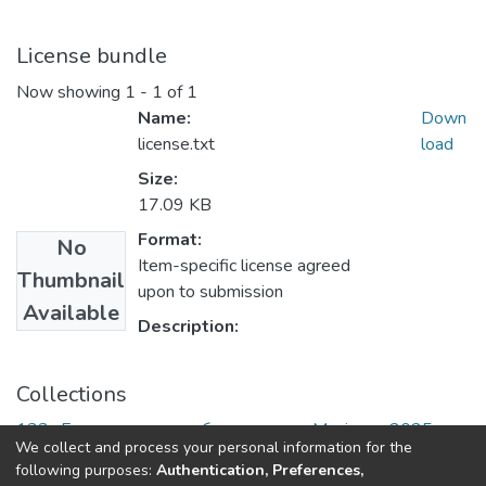
License bundle
Now showing
1 - 1 of 1
Name:
Down
license.txt
load
Size:
17.09 KB
Format:
No
Item-specific license agreed
Thumbnail
upon to submission
Available
Description:
Collections
133 «Галузеве машинобудування» - Магістри 2025-
We collect and process your personal information for the
2026
following purposes:
Authentication, Preferences,