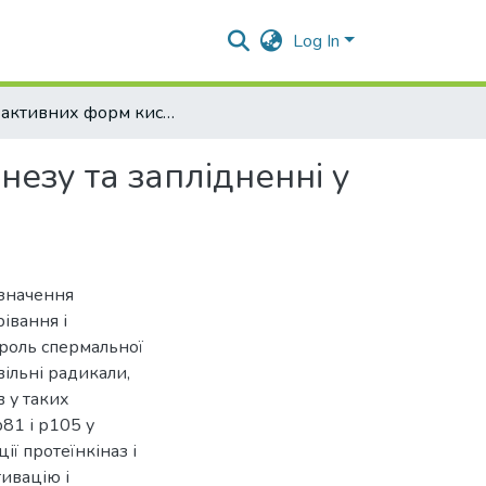
Log In
роль активних форм кисню в регуляції сперматогенезу та заплідненні у ссавців
езу та заплідненні у
 значення
івання і
 роль спермальної
вільні радикали,
в у таких
81 і р105 у
ї протеїнкіназ і
ивацію і