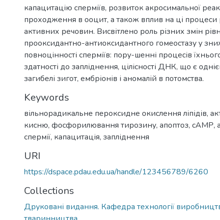
капацитацію сперміїв, розвиток акросимальної реакц
проходження в ооцит, а також вплив на ці процеси 
активних речовин. Висвітлено роль різних змін рів
прооксидантно-антиоксидантного гомеостазу у зниж
повноцінності сперміїв: пору-шенні процесів їхньо
здатності до запліднення, цілісності ДНК, що є одні
загибелі зигот, ембріонів і аномалій в потомства.
Keywords
вільнорадикальне пероксидне окислення ліпідів
,
ак
кисню
,
фосфорилювання тирозину
,
апоптоз
,
сАМР
,
спермії
,
капацитація
,
запліднення
URI
https://dspace.pdau.edu.ua/handle/123456789/6260
Collections
Друковані видання. Кафедра технології виробництв
тваринництва