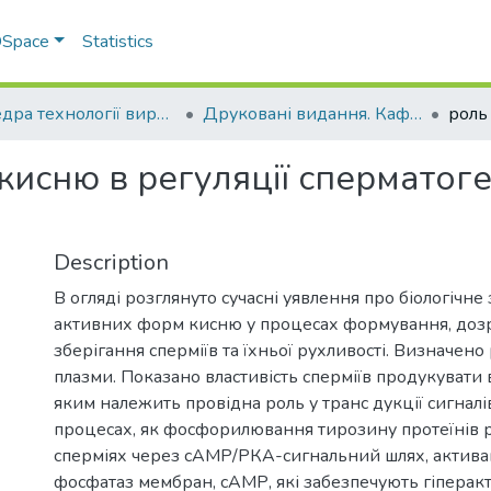
 DSpace
Statistics
Кафедра технології виробництва продукції тваринництва
Друковані видання. Кафедра технології виробництва продукції тваринництва
исню в регуляції сперматоген
Description
В огляді розглянуто сучасні уявлення про біологічне
активних форм кисню у процесах формування, дозр
зберігання сперміїв та їхньої рухливості. Визначено
плазми. Показано властивість сперміїв продукувати 
яким належить провідна роль у транс­ дукції сигналі
процесах, як фосфорилювання тирозину протеїнів р
сперміях через сАМР/РКА-сигнальний шлях, активаці
фосфатаз мембран, сАМР, які забезпечують гіперакт