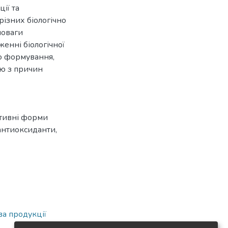
ії та
різних біологічно
новаги
енні біологічної
го формування,
єю з причин
тивні форми
антиоксиданти
,
а продукції