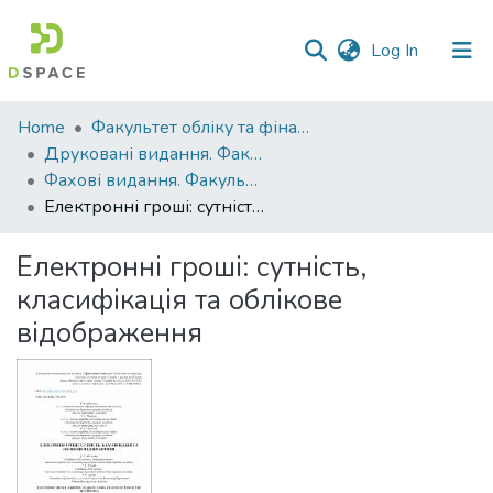
(current)
Log In
Communities
Home
Факультет обліку та фінансів
&
Друковані видання. Факультет обліку та фінансів
Collections
Фахові видання. Факультет обліку та фінансів
Електронні гроші: сутність, класифікація та облікове відображення
All of DSpace
Електронні гроші: сутність,
Statistics
класифікація та облікове
відображення